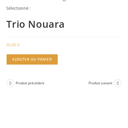
Sélectionné :
Trio Nouara
95,00
€
quantité
AJOUTER AU PANIER
de
Trio
Nouara
Produit précédent
Produit suivant