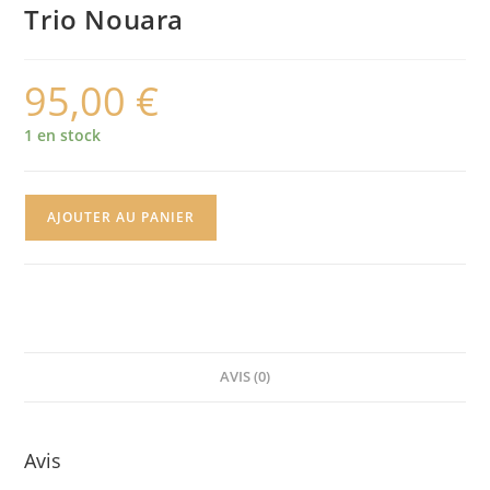
Trio Nouara
95,00
€
1 en stock
quantité
AJOUTER AU PANIER
de
Trio
Nouara
AVIS (0)
Avis