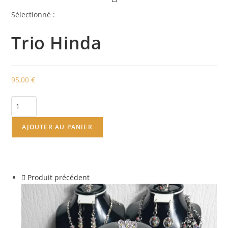
Sélectionné :
Trio Hinda
95,00
€
quantité
de
Trio
AJOUTER AU PANIER
Hinda
Produit précédent