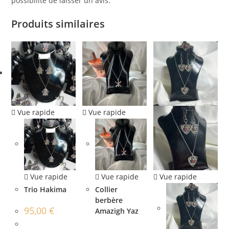
possibilité de laisser un avis.
Produits similaires
Vue rapide
Vue rapide
Vue rapide
Vue rapide
Vue rapide
Trio Hakima
Collier
berbère
95,00
€
Amazigh Yaz