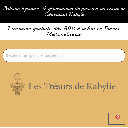
Artisan bijoutier, 4 générations de passion au coeur de
l'artisanat Kabyle
Livraison gratuite dès 89€ d'achat en France
Métropolitaine