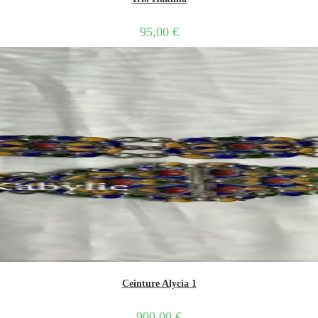
95,00
€
Ceinture Alycia 1
900,00
€