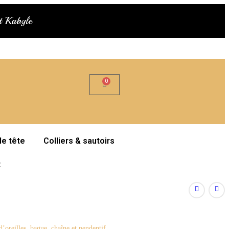
at Kabyle
de tête
Colliers & sautoirs
t
’oreilles, bague, chaîne et pendentif