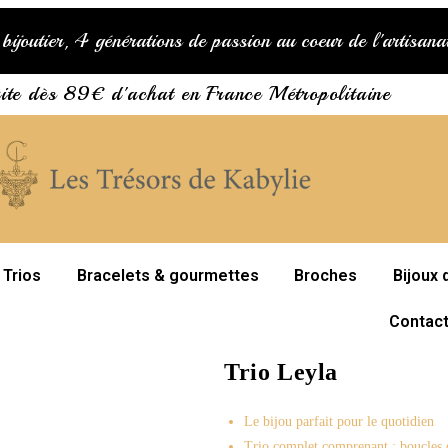
bijoutier, 4 générations de passion au coeur de l'artisan
uite dès 89€ d'achat en France Métropolitaine
 Trios
Bracelets & gourmettes
Broches
Bijoux 
Contac
Trio Leyla
Le bijou parfait pour le quotidien
Trio complet comprenant : boucles d