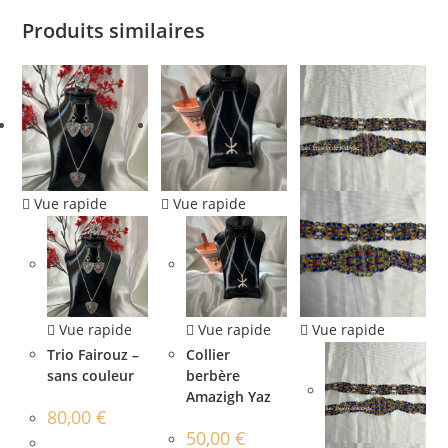
Produits similaires
Vue rapide
Vue rapide
Vue rapide
Vue rapide
Vue rapide
Trio Fairouz –
Collier
sans couleur
berbère
Amazigh Yaz
80,00
€
50,00
€