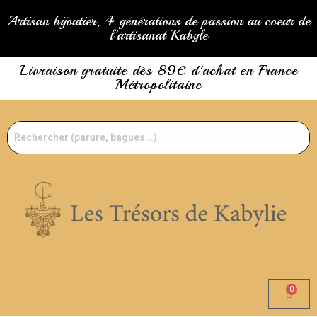
Artisan bijoutier, 4 générations de passion au coeur de
l'artisanat Kabyle
Livraison gratuite dès 89€ d'achat en France
Métropolitaine