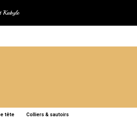
at Kabyle
de tête
Colliers & sautoirs