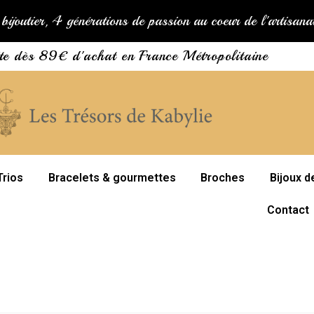
bijoutier, 4 générations de passion au coeur de l'artisan
ite dès 89€ d'achat en France Métropolitaine
Trios
Bracelets & gourmettes
Broches
Bijoux d
Contact