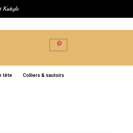
at Kabyle
e tête
Colliers & sautoirs