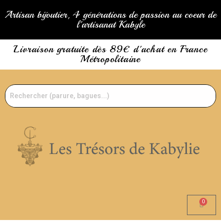
Artisan bijoutier, 4 générations de passion au coeur de
l'artisanat Kabyle
Livraison gratuite dès 89€ d'achat en France
Métropolitaine