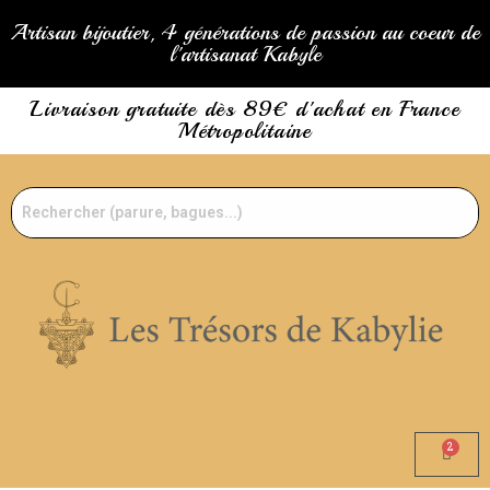
Artisan bijoutier, 4 générations de passion au coeur de
l'artisanat Kabyle
Livraison gratuite dès 89€ d'achat en France
Métropolitaine