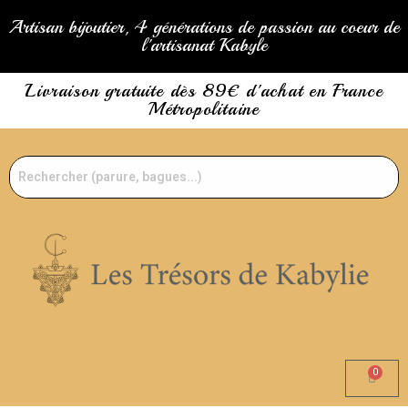
Artisan bijoutier, 4 générations de passion au coeur de
l'artisanat Kabyle
Livraison gratuite dès 89€ d'achat en France
Métropolitaine