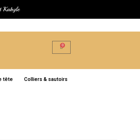
at Kabyle
e tête
Colliers & sautoirs