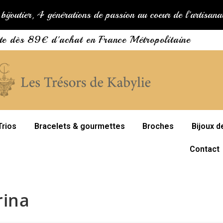
bijoutier, 4 générations de passion au coeur de l'artisan
ite dès 89€ d'achat en France Métropolitaine
Trios
Bracelets & gourmettes
Broches
Bijoux d
Contact
rina