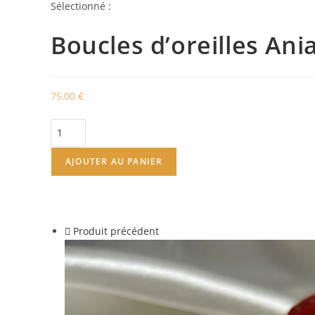
Sélectionné :
Boucles d’oreilles Ani
75,00
€
quantité
de
Boucles
AJOUTER AU PANIER
d’oreilles
Ania
2
Produit précédent