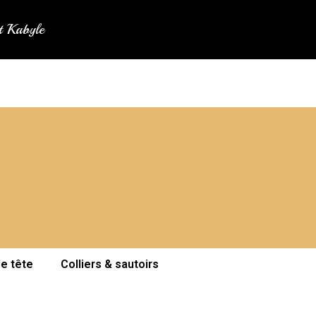
at Kabyle
de tête
Colliers & sautoirs