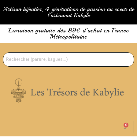
Artisan bijoutier, 4 générations de passion au coeur de
l'artisanat Kabyle
Livraison gratuite dès 89€ d'achat en France
Métropolitaine