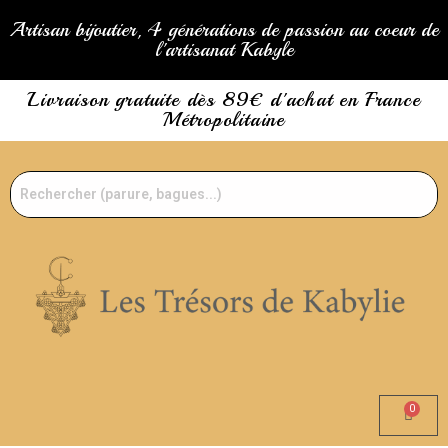
Artisan bijoutier, 4 générations de passion au coeur de
l'artisanat Kabyle
Livraison gratuite dès 89€ d'achat en France
Métropolitaine