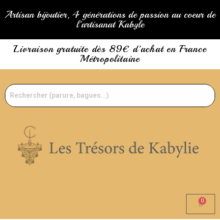
Artisan bijoutier, 4 générations de passion au coeur de
l'artisanat Kabyle
Livraison gratuite dès 89€ d'achat en France
Métropolitaine