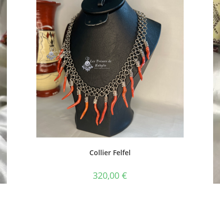
Collier Felfel
320,00
€