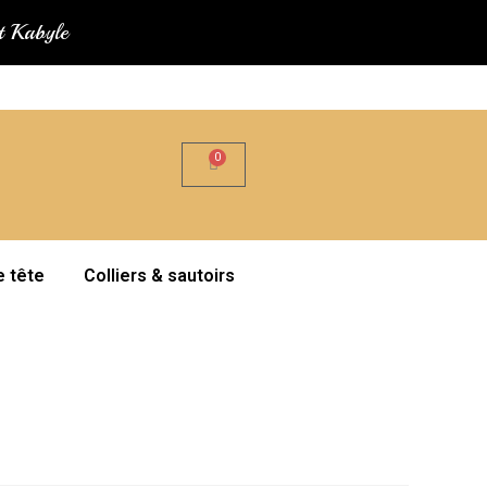
at Kabyle
e tête
Colliers & sautoirs