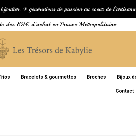
bijoutier, 4 générations de passion au coeur de l'artisan
ite dès 89€ d'achat en France Métropolitaine
Trios
Bracelets & gourmettes
Broches
Bijoux d
Contact