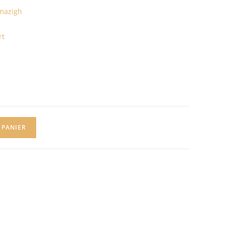
Amazigh
rt
 PANIER