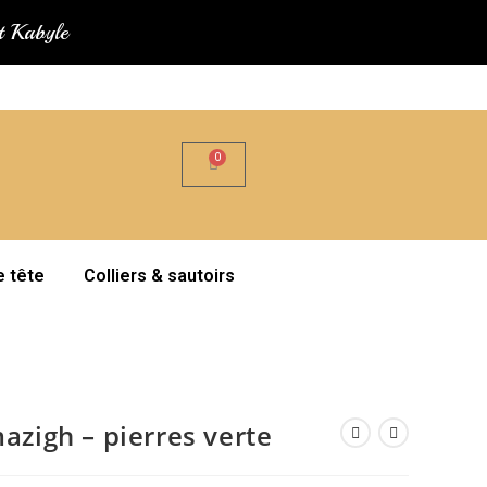
at Kabyle
e tête
Colliers & sautoirs
azigh – pierres verte