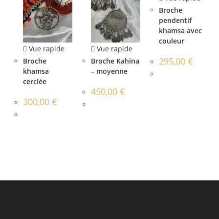
Broche
pendentif
khamsa avec
couleur
Vue rapide
Vue rapide
295,00
€
Broche
Broche Kahina
khamsa
– moyenne
cerclée
450,00
€
300,00
€