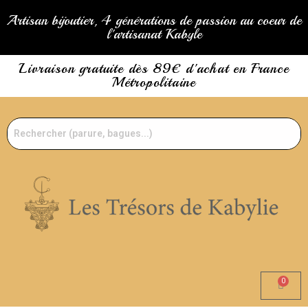
Artisan bijoutier, 4 générations de passion au coeur de
l'artisanat Kabyle
Livraison gratuite dès 89€ d'achat en France
Métropolitaine