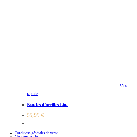
Vue
rapide
Boucles d’oreilles Lina
55,99
€
Conditions générales de vente
Mentions légales