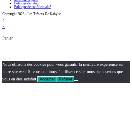
Politique de retour
Politique de confidentialité
Copyright 2023 - Les Trésors De Kabylie
×
×
Panier
Nous utilisons des cookies pour vous garantir la meilleure expérience sur
notre site web. Si vous continuez à utiliser ce site, nous supposerons que
vous en êtes satisfait.
Accepter
Refuser