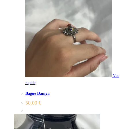
Vue
rapide
Bague Damya
50,00
€